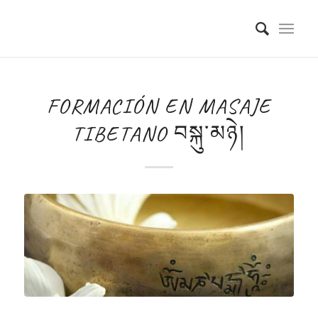
FORMACIÓN EN MASAJE
TIBETANO བསྐུ་མཉེ།